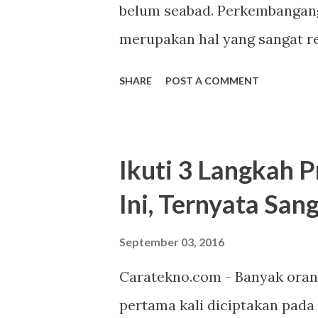
belum seabad. Perkembangan
Yaitu Anda bisa mengatur wak
merupakan hal yang sangat re
shut down ko...
inovasi terus diciptakan unt
SHARE
POST A COMMENT
canggih ini. Sebut saja sejara
nirkabel, dan teknologi tinggi
perkembangan mouse sebagai
Ikuti 3 Langkah P
komputer. Awal diciptakan mo
Ini, Ternyata Sa
menggunakan kendali seperti 
dalam genggaman. Clicking v
September 03, 2016
pertama kali secara konsep t
Caratekno.com - Banyak oran
Teknologi mungil ini sangat 
pertama kali diciptakan pada