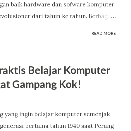
gan baik hardware dan sofware komputer
tu kerja, timer menit, hitung mundur,
volusioner dari tahun ke tahun. Berbagai
uk aksesoris komputer yang semakin
READ MORE
h layar yang bisa disentuh, teknologi
 lainnya. Sebut saja sebagai contoh kecil
 kontrol antarmuka pengguna dengan
raktis Belajar Komputer
use (bahasa Indonesia: tetikus ) masih
ngat Gampang Kok!
halnya joystick besar, kemudian mengecil
s Touching Secara resmi mouse digunakan
eknologi komputer pada tahun 1972.
g yang ingin belajar komputer semenjak
besar manfaat yang membuat kinerja para
 generasi pertama tahun 1940 saat Perang