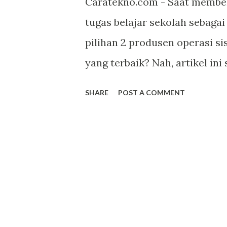
Caratekno.com - Saat membel
tugas belajar sekolah sebaga
pilihan 2 produsen operasi 
yang terbaik? Nah, artikel in
kekurangannya menurut ver
SHARE
POST A COMMENT
sedikit tambahan dari saya d
registercents.com Apa saja ya
ini? Antara lain yang harus 
Kustom perangkat, Kompatib
pergunakan nantinya apakah 
Aplikasi, masalah kemanan, da
kesimpulan. Kustomisasi pe