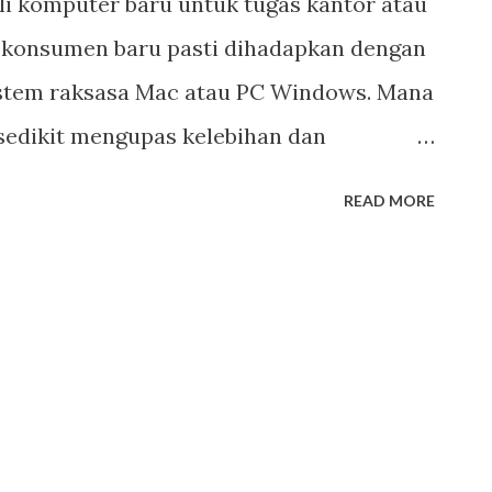
i komputer baru untuk tugas kantor atau
i konsumen baru pasti dihadapkan dengan
sistem raksasa Mac atau PC Windows. Mana
i sedikit mengupas kelebihan dan
si computerhowtoguide.com dengan
READ MORE
engan bahasa yang mudah. image credit:
ng perlu dibredel ulasan sederhana kali
konsumen pertimbangkan adalah hal
le semua perangkat yang akan Anda
bisa support untuk Mac atau PC, Program
n diujung artikel akan saya berikan
rangkat komputer Saat membeli komputer