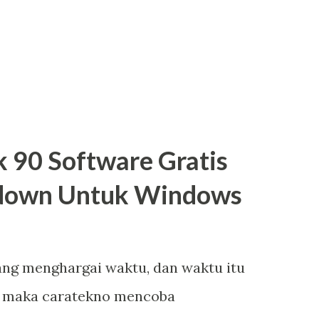
pesifikasi hanya berdasarkan merek
adahal ini cara yang salah padahal
iap pakai biasanya sistem paket built up
 90 Software Gratis
tdown Untuk Windows
ang menghargai waktu, dan waktu itu
k, maka caratekno mencoba