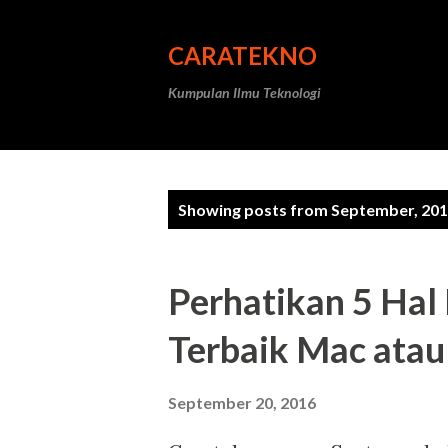
CARATEKNO
Kumpulan Ilmu Teknologi
P
Showing posts from September, 20
o
s
Perhatikan 5 Hal I
t
Terbaik Mac atau
s
September 20, 2016