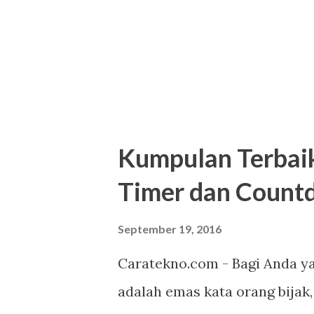
beberapa konsumen melihat s
terkenal dan modelnya saja. P
mereke terkenal yang sudah s
yang s...
Kumpulan Terbaik
Timer dan Coun
September 19, 2016
Caratekno.com - Bagi Anda y
adalah emas kata orang bija