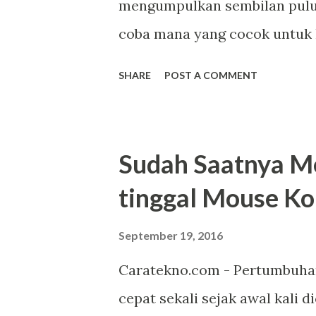
mengumpulkan sembilan puluh 
coba mana yang cocok untuk 
semua software yang saya ku
SHARE
POST A COMMENT
kinerjanya tidak memberatk
Aplikasi timer ini memiliki 
jadi saya tidak bisa memaksa
Sudah Saatnya M
credit image: caratekno.com 
tinggal Mouse K
mengatur waktu kegiatan haria
menggunakan Xnote Timer d
September 19, 2016
software ini sesuai dengan tu
Caratekno.com - Pertumbuha
mana?! Suksa-suka Oia sepert
cepat sekali sejak awal kali
mungkin Anda bertanya. Apa s