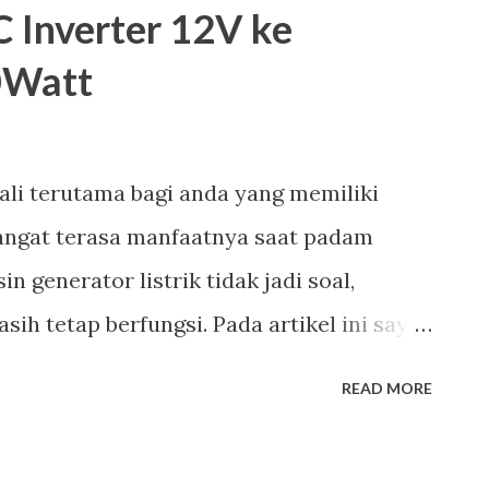
 Inverter 12V ke
0Watt
ali terutama bagi anda yang memiliki
 sangat terasa manfaatnya saat padam
in generator listrik tidak jadi soal,
sih tetap berfungsi. Pada artikel ini saya
buat ac inverter dari battery atau accu
READ MORE
nyak beredar di pasaran. Cara
n praktis bagi anda yang mahir, jika