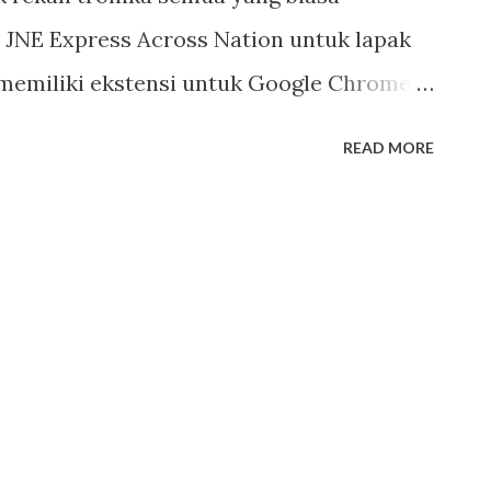
 JNE Express Across Nation untuk lapak
i memiliki ekstensi untuk Google Chrome,
ni. Setelah sukses membuat aplikasi JNE
READ MORE
unaannya yang user friendly tentu saja
ntuk melihat tarif harga ke seluruh kota
elacak kiriman paket secara real time.