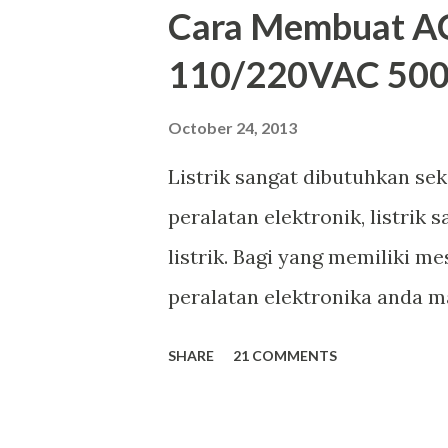
Cara Membuat AC
110/220VAC 50
October 24, 2013
Listrik sangat dibutuhkan sek
peralatan elektronik, listrik
listrik. Bagi yang memiliki mes
peralatan elektronika anda ma
mau berbagi tentang cara mem
SHARE
21 COMMENTS
(baca: aki) 12 volt DC yang ba
pembuatannya sangat mudah da