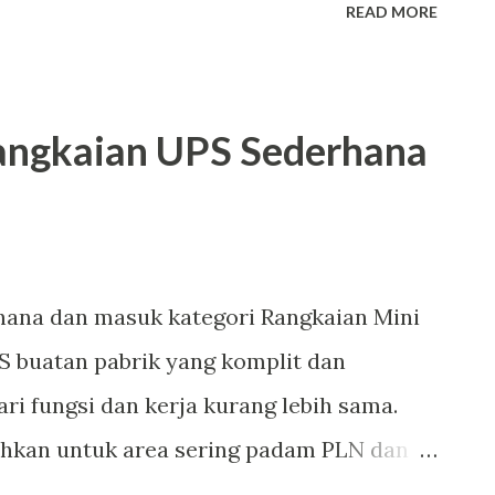
READ MORE
untuk saya suguhkan kepada anda semua.
ak ragam dan unik-unik lho, tidak seperti
.
ngkaian UPS Sederhana
rhana dan masuk kategori Rangkaian Mini
S buatan pabrik yang komplit dan
ari fungsi dan kerja kurang lebih sama.
hkan untuk area sering padam PLN dan
ggi seperti di tempat saya tinggal.