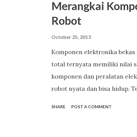
Merangkai Kompo
Robot
October 25, 2013
Komponen elektronika bekas b
total ternyata memiliki nilai 
komponen dan peralatan elek
robot nyata dan bisa hidup. Te
layak menjadi koleksi figur d
SHARE
POST A COMMENT
saja sedikit penampakan krea