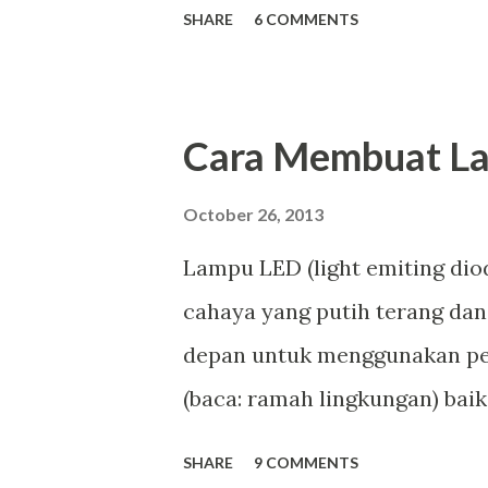
SHARE
6 COMMENTS
Uninterrupted power supply (
dan 5V DC-powered instrumen
membackup tegangan ketika l
Cara Membuat La
tegangan untuk komputer 12V,
menurun hingga 10.5V rangka
October 26, 2013
dan proses pengisian battery
Lampu LED (light emiting diod
sebagai indikator battery pe
cahaya yang putih terang da
ups sederhana di bawah ini Un
depan untuk menggunakan per
berfungsi sebagai lampu eme
(baca: ramah lingkungan) bai
saat malah hari mati lampu, 
bekas pakai. Harga led saat 
SHARE
9 COMMENTS
I...
lampu TL biasa seperti merek l