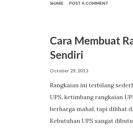
SHARE
POST A COMMENT
hasil dari googling sendiri 
Ternyata kipas angin itu bany
yang kita tahu pada umumnya
Cara Membuat Ra
Sendiri
October 29, 2013
Rangkaian ini terbilang sede
UPS, ketimbang rangkaian UP
berharga mahal, tapi dilihat d
Kebutuhan UPS sangat dibutu
penggunaan komputer yang tin