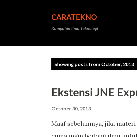
CARATEKNO
Kumpulan Ilmu Teknologi
P
Showing posts from October, 2013
o
s
Ekstensi JNE Ex
t
s
October 30, 2013
Maaf sebelumnya, jika materi a
cuma ingin berbagi ilmu untu