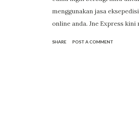
menggunakan jasa eksepedisi
online anda. Jne Express kin
bentuk tampilannya seperti i
SHARE
POST A COMMENT
untuk Android dan iOS, pengg
membutuhkan akses internet u
di Indonesia sekaligus bisa m