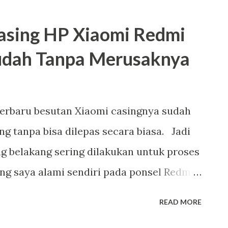
sing HP Xiaomi Redmi
udah Tanpa Merusaknya
terbaru besutan Xiaomi casingnya sudah
g tanpa bisa dilepas secara biasa. Jadi
g belakang sering dilakukan untuk proses
ang saya alami sendiri pada ponsel Redmi
grade MIUI 9xx ternyata mengalami drop
READ MORE
diupgrade tidak masalah dengan pemakaian