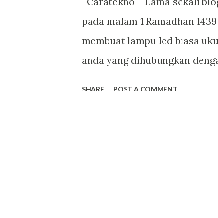
Caratekno – Lama sekali blog
pada malam 1 Ramadhan 1439 
membuat lampu led biasa uku
anda yang dihubungkan dengan
bank atau port USB komputer
SHARE
POST A COMMENT
umum kabelnya terdiri 4 warn
data, dan 2 kabel di pinggir 
merah (+) dan hitam (-). Bis
kebutuhan led dari sumber te
sumber tegangan 3,2-3,4V 30
dijelaskan pada gamba