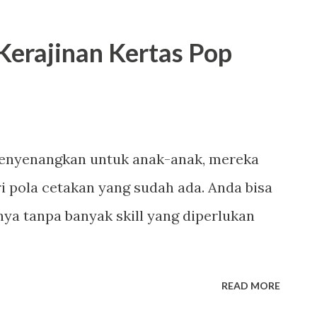
kan untuk mengganti battery-nya OK
uka casing belakang perlu dilakukan
Kerajinan Kertas Pop
tap mulus tanpa lecet akibat salah
ud pabrik membesut produk yang model
buka mungkin meniru konsep casing iPhone
anda melepasnya silahkan simak baik-baik
menyenangkan untuk anak-anak, mereka
 pola cetakan yang sudah ada. Anda bisa
ya tanpa banyak skill yang diperlukan
READ MORE