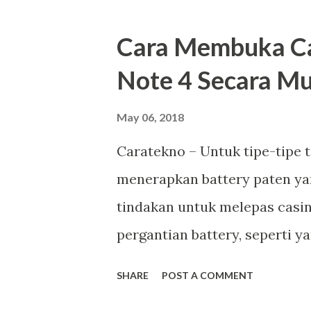
Cara Membuka Ca
Note 4 Secara M
May 06, 2018
Caratekno – Untuk tipe-tipe 
menerapkan battery paten yan
tindakan untuk melepas casin
pergantian battery, seperti y
Note 4 saya yang setelah up
SHARE
POST A COMMENT
signifikan padahal sebelum 