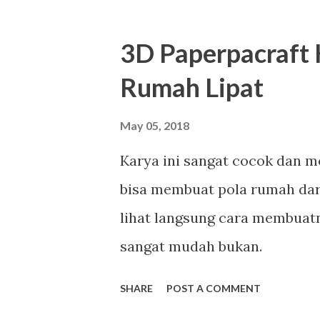
battery. Akhirnya saya putus
langsung saja ya. Untuk memb
3D Paperpacraft 
dengan hati-hati agar bodi te
Rumah Lipat
membukanya. Entah apa maks
seperti ini, casing susah di
May 05, 2018
kali ya?! Lebih memudahkan 
Karya ini sangat cocok dan 
video YouTube di bawah ini
bisa membuat pola rumah dari
lihat langsung cara membuatn
sangat mudah bukan.
SHARE
POST A COMMENT