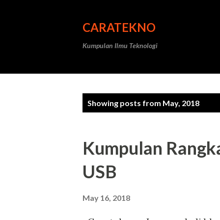
CARATEKNO
Kumpulan Ilmu Teknologi
P
Showing posts from May, 2018
o
s
Kumpulan Rangka
t
USB
s
May 16, 2018