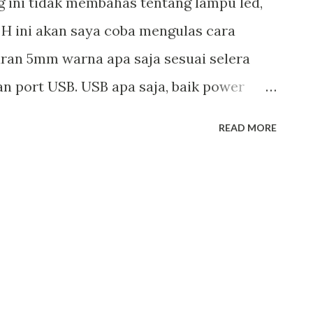
 ini tidak membahas tentang lampu led,
H ini akan saya coba mengulas cara
ran 5mm warna apa saja sesuai selera
 port USB. USB apa saja, baik power
 atau laptop. USB tegangannya 5V secara
READ MORE
a, untuk 2 kabel di tengah untuk kabel
adalah kabel tegangannya biasanya warna
a anda simak gambarnya di bawah. Untuk
gangan 5V 500mA, nanti kita jadikan
0mA caranya menggunakan resistor, akan
r.