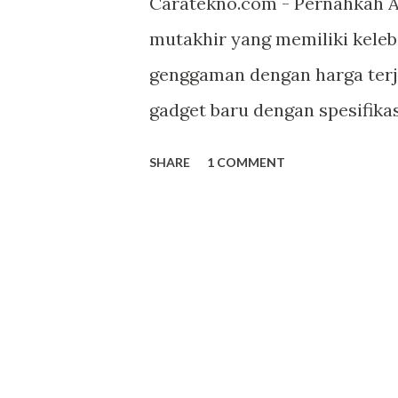
Caratekno.com - Pernahkah 
mutakhir yang memiliki keleb
genggaman dengan harga terj
gadget baru dengan spesifikas
performa yang sudah terbukt
SHARE
1 COMMENT
penting melihatnya. Kamera 
cerah. Kecapatan akses inter
jika anda telah memiliki gadg
terlintas dalam benak : "Saya
hebat tapi inginnya lagi taha
gadget yang tidak hanya cangg
percikan air hujan tanpa tak