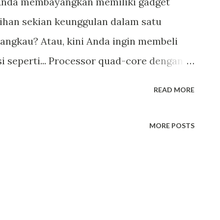
Anda membayangkan memiliki gadget
ihan sekian keunggulan dalam satu
angkau? Atau, kini Anda ingin membeli
i seperti... Processor quad-core dengan
i Layar besar tanpa kehilangan momen
READ MORE
mutakhir dengan gambar tajam yang
net sudah 4G LTE... mantap Atau mungkin
MORE POSTS
et handal seperti di atas tapi masih
 sudah memiliki ponsel pintar canggih dan
n lama batterynya" "Saya ingin memiliki
ih saja, tapi bisa tahan debu dan
ut memakainya" "Semakin sering saya