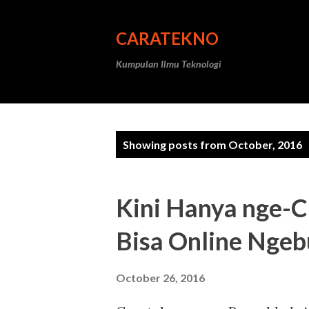
CARATEKNO
Kumpulan Ilmu Teknologi
P
Showing posts from October, 2016
o
s
Kini Hanya nge-C
t
Bisa Online Ngeb
s
October 26, 2016