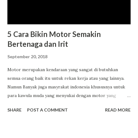
5 Cara Bikin Motor Semakin
Bertenaga dan Irit
September 20, 2018
Motor merupakan kendaraan yang sangat di butuhkan
semua orang baik itu untuk rekan kerja atau yang lainnya.
Namun Banyak juga masyrakat indonesia khususnya untuk
para kawula muda yang menyukai dengan motor yang
memilki tenaga yang sangat kenacang. Bahkan untuk saat ini
SHARE
POST A COMMENT
READ MORE
sudah banyak sekali orang orang yang sudah memodifikasi
motor motornya agar lebih bertenaga dari sebelumnya.
Untuk masa seprti sekarang ini memang banyak sekali