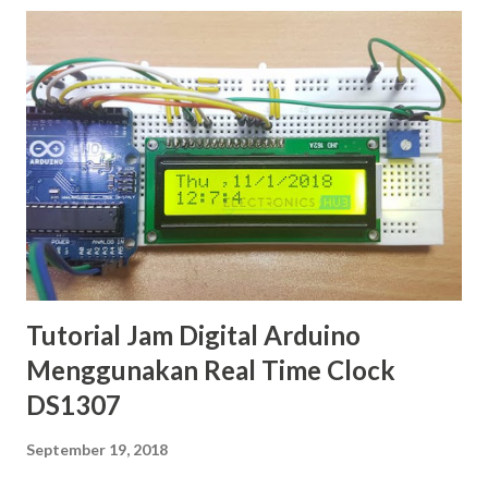
orang orang yang meyukai sebuah kecepatan seperti motor
drag atau road race. Tetapi untuk membuat sebuah motor
agar lebih bertenaga memanglah membutuhkan biaya yang
cukup banyak, bahkan biaya yang di butuhkan akan melebihi
harga motor itu sendiri. Hal terebut memang sangat wajar
sekali bila baiayanya cukup banyak, karena harus beli ini itu
dan sebagainya. Nah untuk sobat otomotif yang ingin motor
kesayangannya memilki tenaga yang lebih, sobat otomotif
tak perlu khawatir. Karena masih ada cara membuat motor
lebih bertenaga yang tidak memakan biaya yang banyak dan
...
Tutorial Jam Digital Arduino
Menggunakan Real Time Clock
DS1307
September 19, 2018