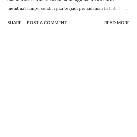
membuat lampu sendiri jika terjadi pemadaman listrik. Tidak
ada listrik yang dibutuhkan dan menyenangkan untuk dibuat.
SHARE
POST A COMMENT
READ MORE
Kami akan menunjukkan kepada Anda bagaimana batang
jeruk akan bertindak sebagai sumbu dan sebenarnya akan
berlangsung 6-8 jam. Untuk menambahkan efek yang bagus
gunakan bagian atas potongan kulit jeurk sebagai perisai.
Anda bahkan bisa mendapatkan aroma jeruk alami sebagai
bonus.