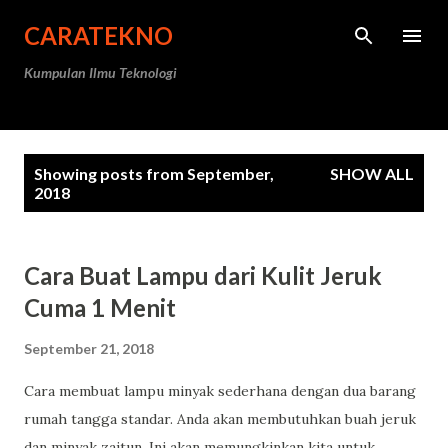
Skip to main content
CARATEKNO
Kumpulan Ilmu Teknologi
P
Showing posts from September,
SHOW ALL
o
2018
s
t
Cara Buat Lampu dari Kulit Jeruk
s
Cuma 1 Menit
September 21, 2018
Cara membuat lampu minyak sederhana dengan dua barang
rumah tangga standar. Anda akan membutuhkan buah jeruk
dan minyak zaitun. Ini akan memungkinkan kita untuk